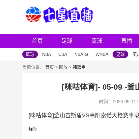
首页
足球
篮球
直播
篮球
NBA
CBA
NBA-G
WNBA
足球
英
当前位置：
首页
>
回放
>
韩篮甲
[咪咕体育]- 05-09
时间：2026-05-11 2
[咪咕体育]釜山宙斯盾VS高阳索诺天枪赛事录像
标签