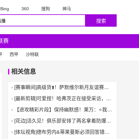
Bing
360
搜狗
神马
搜索
联赛
甲
西甲
沙特联
相关信息
[赛事瞬间]高级货⬆️！萨默维尔新月友谊赛一
条龙过人戏耍防线
[最新剪辑]可爱捏！哈弗茨正在接受采访，约
克雷斯入画躲树后偷
【进攻精彩片段】保持幽默感！莱万：⭐我以
为得帽子戏法才能把球
[花边]活久见！俱乐部安排了两名拿着防爆盾
的保安保护帕雷德斯
[体坛视角]德布劳内&蒂莱曼斯必须回答错误