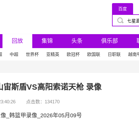
百度
回放
集锦
头条
俱乐部
超
中超
世界杯
亚精英
欧冠杯
欧国联
日职联
越南
 -釜山宙斯盾VS高阳索诺天枪 录像
3:40:26
点击数：
134170
_韩篮甲录像_2026年05月09号