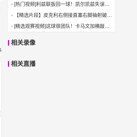
答案游戏：到底谁在
[热门视频]利兹联扳回一球！凯尔凯兹失误被
断，阿伦森破门
【精选片段】皮克利右侧接直塞右脚抽射破
门，佛罗伦萨扳回一球！
[精选观赛视频]这球很团队！卡马文加横敲，
居莱尔一漏，小将西
相关录像
多
相关直播