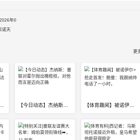
026年0
索诺天
更
]媒➡️体人：山东男篮已和内线外援法耶达成签约 后
【今日动态】杰纳斯：曼联对霍尔抛出橄榄枝，对他而言是迈向正确
【体育趣闻】被诺伊尔⭐抢走首发！鲍曼：我跟纳帅电话了一小时，