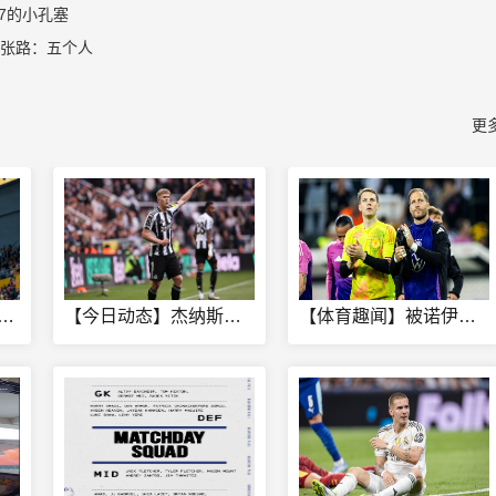
7的小孔塞
！张路：五个人
更
]媒➡️体人：山东男篮已和内线外援法耶达成签约 后
【今日动态】杰纳斯：曼联对霍尔抛出橄榄枝，对他而言是迈向正确
【体育趣闻】被诺伊尔⭐抢走首发！鲍曼：我跟纳帅电话了一小时，