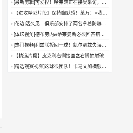
[最新剪辑]可爱捏！哈弗茨正在接受采访，约
克雷斯入画躲树后偷
【进攻精彩片段】保持幽默感！莱万：⭐我以
为得帽子戏法才能把球
[花边]活久见！俱乐部安排了两名拿着防爆盾
的保安保护帕雷德斯
[体坛视角]德布劳内&蒂莱曼斯必须回答错误
答案游戏：到底谁在
[热门视频]利兹联扳回一球！凯尔凯兹失误被
断，阿伦森破门
【精选片段】皮克利右侧接直塞右脚抽射破
门，佛罗伦萨扳回一球！
[精选观赛视频]这球很团队！卡马文加横敲，
居莱尔一漏，小将西