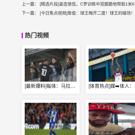
上一篇：
[精选片段]姿态很低，C罗训练中双膝跪地帮助1米6
下一篇：
[今日焦点视频]詹俊：球王梅开二度！球王的磁场
热门视频
[最新爆料]每体：马拉多纳临终前主治医师置之不理，被指控间接
[体育热点