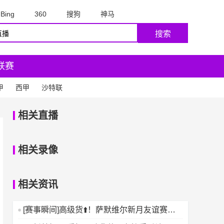
Bing
360
搜狗
神马
搜索
联赛
甲
西甲
沙特联
相关直播
相关录像
相关资讯
[赛事瞬间]高级货⬆️！萨默维尔新月友谊赛一
条龙过人戏耍防线