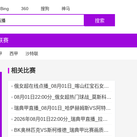
Bing
360
搜狗
神马
搜索
联赛
甲
西甲
沙特联
相关比赛
俄女超在线点播_08月01日_喀山红宝石女足
VS斯瓦达200
08月01日22:00分_俄女超热门球战_莫斯科斯
巴达女足V
瑞典甲直播_08月01日_哈萨赫姆斯VS阿特维
达堡_哈萨赫姆
2026年08月01日22:00分_瑞典甲直播_拉霍
尔姆斯
BK奥林匹克VS斯柯维德_瑞典甲比赛画质增