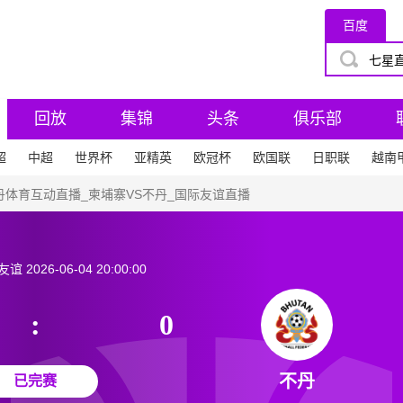
百度
回放
集锦
头条
俱乐部
超
中超
世界杯
亚精英
欧冠杯
欧国联
日职联
越南
不丹体育互动直播_柬埔寨VS不丹_国际友谊直播
友谊
2026-06-04 20:00:00
:
0
不丹
已完赛