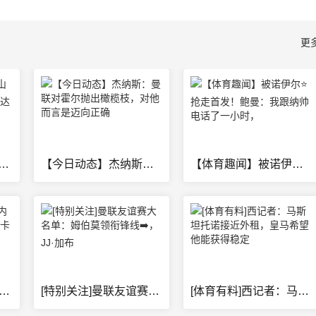
更
]媒➡️体人：山东男篮已和内线外援法耶达成签约 后
【今日动态】杰纳斯：曼联对霍尔抛出橄榄枝，对他而言是迈向正确
【体育趣闻】被诺伊尔⭐抢走首发！鲍曼：我跟纳帅电话了一小时，
趣闻]人气爆棚！内马尔直播与儿子拆宝可梦卡牌，18万名
[特别关注]曼联友谊赛大名单：姆伯莫领衔锋线➡️，JJ·加布
[体育有料]西记者：马斯坦托诺接近外租，皇马希望他能获得稳定