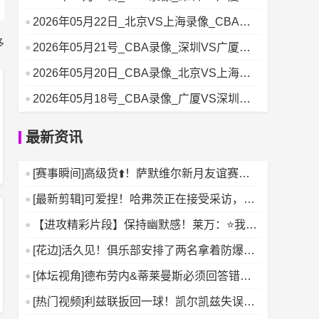
线回放
2026年05月22日_北京VS上海录像_CBA录
像
多
2026年05月21号_CBA录像_深圳VS广厦
【体育回放】
2026年05月20日_CBA录像_北京VS上海免
费回放
2026年05月18号_CBA录像_广厦VS深圳比
赛回放
最新资讯
[赛事瞬间]高级货⬆️！萨默维尔新月友谊赛一
条龙过人戏耍防线
[最新剪辑]可爱捏！哈弗茨正在接受采访，约
克雷斯入画躲树后偷
【进攻精彩片段】保持幽默感！莱万：⭐我以
为得帽子戏法才能把球
[花边]活久见！俱乐部安排了两名拿着防爆盾
的保安保护帕雷德斯
[体坛视角]德布劳内&蒂莱曼斯必须回答错误
答案游戏：到底谁在
[热门视频]利兹联扳回一球！凯尔凯兹失误被