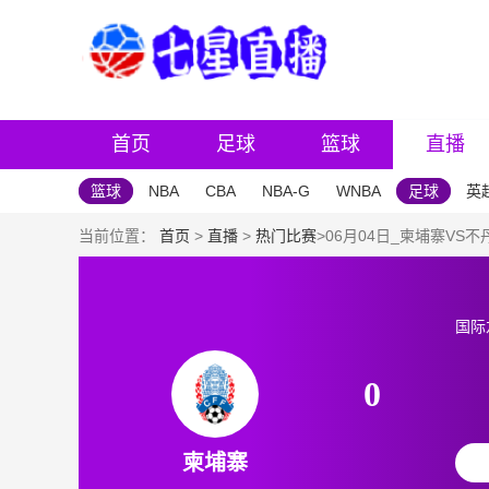
首页
足球
篮球
直播
篮球
NBA
CBA
NBA-G
WNBA
足球
英
当前位置：
首页
>
直播
>
热门比赛
>06月04日_柬埔寨VS
国际
0
柬埔寨