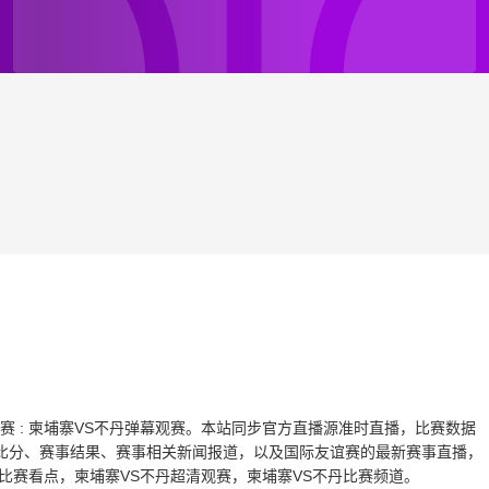
际友谊赛 : 柬埔寨VS不丹弹幕观赛。本站同步官方直播源准时直播，比赛数据
比分、赛事结果、赛事相关新闻报道，以及国际友谊赛的最新赛事直播，
比赛看点，柬埔寨VS不丹超清观赛，柬埔寨VS不丹比赛频道。